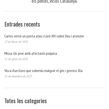
els pobles, inclòs Catalunya.
Entrades recents
Cartes entre un poeta ateu i Lleó XIV sobre Déu i ateísme
27 de febrer de 2026
Missa. Un jove amb afectació psíquica
11 de gener de 2026
Visca d’un lloro que sobreviu malgrat el gris i grotesc Illa
31 de desembre de 2025
Totes les categories