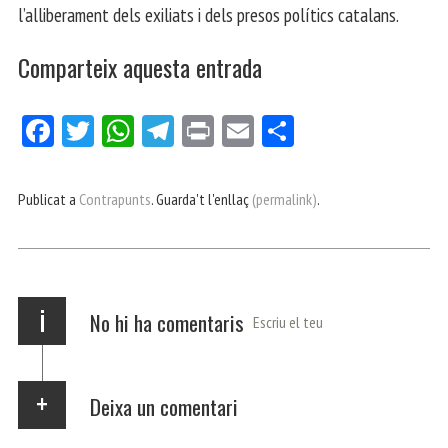
l’alliberament dels exiliats i dels presos polítics catalans.
Comparteix aquesta entrada
Fa
Tw
W
Te
Pri
E
Co
ce
itt
ha
le
nt
m
m
bo
er
ts
gr
ail
pa
Publicat a
Contrapunts
. Guarda't l'enllaç
(permalink)
.
ok
Ap
a
rt
p
m
ei
x
i
No hi ha comentaris
Escriu el teu
Deixa un comentari