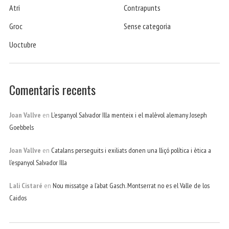
Atri
Contrapunts
Groc
Sense categoria
Uoctubre
Comentaris recents
Joan Vallve
en
L’espanyol Salvador Illa menteix i el malèvol alemany Joseph
Goebbels
Joan Vallve
en
Catalans perseguits i exiliats donen una lliçó política i ètica a
l’espanyol Salvador Illa
Lali Cistaré
en
Nou missatge a l’abat Gasch. Montserrat no es el Valle de los
Caidos