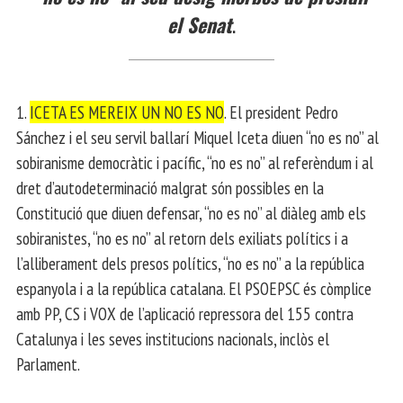
el Senat
.
1.
ICETA ES MEREIX UN NO ES NO
. El president Pedro
Sánchez i el seu servil ballarí Miquel Iceta diuen “no es no” al
sobiranisme democràtic i pacífic, “no es no” al referèndum i al
dret d’autodeterminació malgrat són possibles en la
Constitució que diuen defensar, “no es no” al diàleg amb els
sobiranistes, “no es no” al retorn dels exiliats polítics i a
l’alliberament dels presos polítics, “no es no” a la república
espanyola i a la república catalana. El PSOEPSC és còmplice
amb PP, CS i VOX de l’aplicació repressora del 155 contra
Catalunya i les seves institucions nacionals, inclòs el
Parlament.