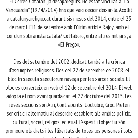
El Correo Catalán, ja desapareguts. He estat vinculat a “La
Vanguardia” (1974/2014) fins que vaig decidir deixar-la. Acollit
a catalunyareligio.cat durant sis mesos del 2014, entre el 23
de març i l'11 de setembre amb l'últim article Rajoy, amb el
cor d'un sobiranista català? Col·laboro, entre altres mitjans, a
«El Pregó».
​ Des del setembre del 2002, dedicat també a la crònica
d'assumptes religiosos. Des del 22 de setembre de 2008, el
bloc In saecula saeculorum navega per les xarxes socials. El
bloc es converteix en web el 12 de setembre del 2014. El web
adopta el nom avantguarda.cat, el 22 d'octubre del 2015. Les
seves seccions són Atri, Contrapunts, Uoctubre, Groc. Pretén
ser crític i alternatiu al desordre establert als àmbits polític,
cultural, social, religiós, eclesial. L'esperit i l'objectiu són
promoure els drets i les llibertats de totes les persones i tots