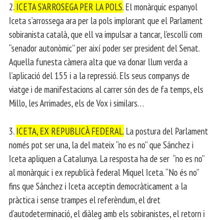
2.
ICETA S’ARROSEGA PER LA POLS.
El monàrquic espanyol
Iceta s’arrossega ara per la pols implorant que el Parlament
sobiranista català, que ell va impulsar a tancar, l’escolli com
“senador autonòmic” per així poder ser president del Senat.
Aquella funesta càmera alta que va donar llum verda a
l’aplicació del 155 i a la repressió. Els seus companys de
viatge i de manifestacions al carrer són des de fa temps, els
Millo, les Arrimades, els de Vox i similars…
3.
ICETA, EX REPUBLICÀ FEDERAL.
La postura del Parlament
només pot ser una, la del mateix “no es no” que Sánchez i
Iceta apliquen a Catalunya. La resposta ha de ser “no es no”
al monàrquic i ex republicà federal Miquel Iceta. “No és no”
fins que Sánchez i Iceta acceptin democràticament a la
pràctica i sense trampes el referèndum, el dret
d’autodeterminació, el diàleg amb els sobiranistes, el retorn i