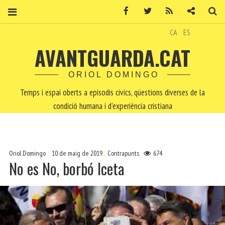
Facebook
Twitter
RSS
Contacte
Ce
CA
ES
AVANTGUARDA.CAT
ORIOL DOMINGO
Temps i espai oberts a episodis cívics, qüestions diverses de la
condició humana i d'experiència cristiana
Oriol Domingo
10 de maig de 2019
Contrapunts
674
No es No, borbó Iceta