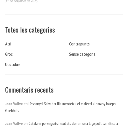
31 de desembre de 2025
Totes les categories
Atri
Contrapunts
Groc
Sense categoria
Uoctubre
Comentaris recents
Joan Vallve
en
L’espanyol Salvador Illa menteix i el malèvol alemany Joseph
Goebbels
Joan Vallve
en
Catalans perseguits i exiliats donen una lliçó política i ètica a