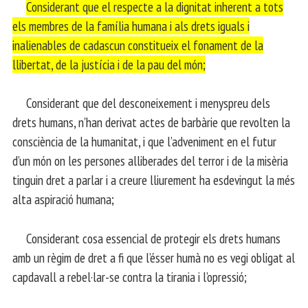
Considerant que el respecte a la dignitat inherent a tots
els membres de la família humana i als drets iguals i
inalienables de cadascun constitueix el fonament de la
llibertat, de la justícia i de la pau del món;
Considerant que del desconeixement i menyspreu dels
drets humans, n’han derivat actes de barbàrie que revolten la
consciència de la humanitat, i que l’adveniment en el futur
d’un món on les persones alliberades del terror i de la misèria
tinguin dret a parlar i a creure lliurement ha esdevingut la més
alta aspiració humana;
Considerant cosa essencial de protegir els drets humans
amb un règim de dret a fi que l’ésser humà no es vegi obligat al
capdavall a rebel·lar-se contra la tirania i l’opressió;