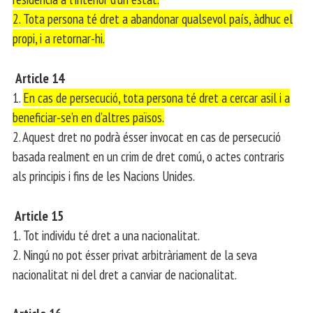
2. Tota persona té dret a abandonar qualsevol país, àdhuc el
propi, i a retornar-hi.
Article 14
1.
En cas de persecució, tota persona té dret a cercar asil i a
beneficiar-se’n en d’altres països.
2. Aquest dret no podrà ésser invocat en cas de persecució
basada realment en un crim de dret comú, o actes contraris
als principis i fins de les Nacions Unides.
Article 15
1. Tot individu té dret a una nacionalitat.
2. Ningú no pot ésser privat arbitràriament de la seva
nacionalitat ni del dret a canviar de nacionalitat.