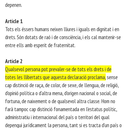
depenen.
Article 1
Tots els éssers humans neixen lliures i iguals en dignitat i en
drets. Són dotats de raó i de consciència, i els cal mantenir-se
entre ells amb esperit de fraternitat.
Article 2
Qualsevol persona pot prevaler-se de tots els drets i de
totes les llibertats que aquesta declaració proclama,
sense
cap distinció de raça, de color, de sexe, de llengua, de religió,
d’opinió política o d’altra mena, d’origen nacional o social, de
fortuna, de naixement o de qualsevol altra classe. Hom no
farà tampoc cap distinció fonamentada en l’estatus polític,
administratiu i internacional del país o territori del qual
depengui jurídicament la persona, tant si es tracta d’un país o