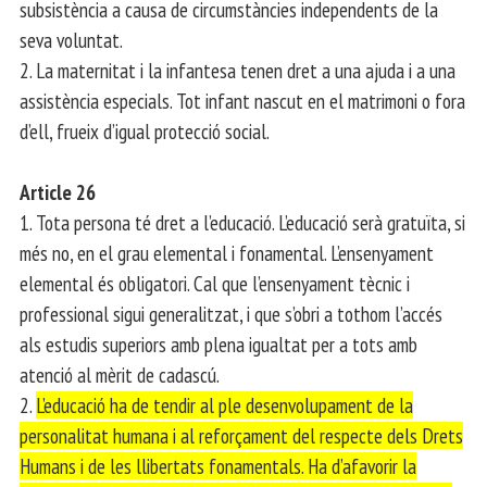
subsistència a causa de circumstàncies independents de la
seva voluntat.
2. La maternitat i la infantesa tenen dret a una ajuda i a una
assistència especials. Tot infant nascut en el matrimoni o fora
d’ell, frueix d’igual protecció social.
Article 26
1. Tota persona té dret a l’educació. L’educació serà gratuïta, si
més no, en el grau elemental i fonamental. L’ensenyament
elemental és obligatori. Cal que l’ensenyament tècnic i
professional sigui generalitzat, i que s’obri a tothom l’accés
als estudis superiors amb plena igualtat per a tots amb
atenció al mèrit de cadascú.
2.
L’educació ha de tendir al ple desenvolupament de la
personalitat humana i al reforçament del respecte dels Drets
Humans i de les llibertats fonamentals. Ha d’afavorir la