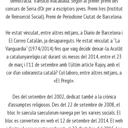
democràcia. Transició inacabada. Segon al primer premi del
concurs de Serra d’Or per a escriptors joves. Premi Ires (Institut
de Reinserció Social). Premi de Periodisme Ciutat de Barcelona.
​ He estat vinculat, entre altres mitjans, a Diario de Barcelona i
El Correo Catalán, ja desapareguts. He estat vinculat a “La
Vanguardia” (1974/2014) fins que vaig decidir deixar-la. Acollit
a catalunyareligio.cat durant sis mesos del 2014, entre el 23
de març i l'11 de setembre amb l'últim article Rajoy, amb el
cor d'un sobiranista català? Col·laboro, entre altres mitjans, a
«El Pregó».
​ Des del setembre del 2002, dedicat també a la crònica
d'assumptes religiosos. Des del 22 de setembre de 2008, el
bloc In saecula saeculorum navega per les xarxes socials. El
bloc es converteix en web el 12 de setembre del 2014. El web