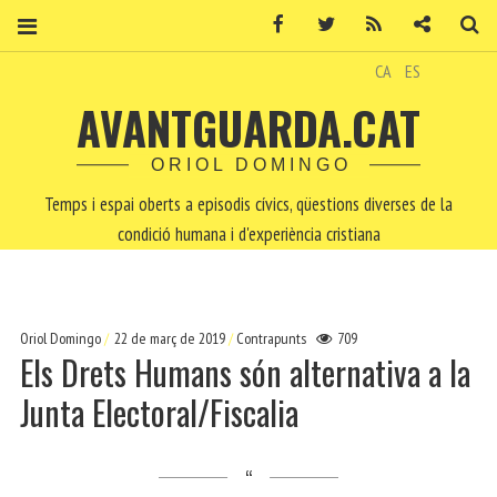
Facebook
Twitter
RSS
Contacte
Ce
CA
ES
AVANTGUARDA.CAT
ORIOL DOMINGO
Temps i espai oberts a episodis cívics, qüestions diverses de la
condició humana i d'experiència cristiana
Oriol Domingo
22 de març de 2019
Contrapunts
709
Els Drets Humans són alternativa a la
Junta Electoral/Fiscalia