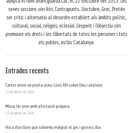
adopta el nom avantguarda.cat, el 22 d'octubre del 2015. Les
seves seccions són Atri, Contrapunts, Uoctubre, Groc. Pretén
ser crític i alternatiu al desordre establert als àmbits polític,
cultural, social, religiós, eclesial. L'esperit i l'objectiu són
promoure els drets i les llibertats de totes les persones i tots
els pobles, inclòs Catalunya.
Entrades recents
Cartes entre un poeta ateu i Lleó XIV sobre Déu i ateísme
27 de febrer de 2026
Missa. Un jove amb afectació psíquica
11 de gener de 2026
Visca d’un lloro que sobreviu malgrat el gris i grotesc Illa