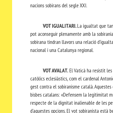
nacions sobirans del segle XXI.
VOT IGUALITARI.
La igualtat que ta
pot aconseguir plenamente amb la sobirania 
sobirana tindran llavors una relació d’igualt
nacional i una Catalunya regional.
VOT AVALAT.
El Vaticà ha resistit le
catòlics eclesiàstics, com el cardenal Anton
gest contra el sobiranisme català. Aquestes 
bisbes catalans: «Defensem la legitimitat mo
respecte de la dignitat inalienable de les p
d’aquestes opcions. El vot sobiranista està 