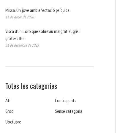
Missa. Un jove amb afectació psíquica
11 de gener de 2026
Visca d’un lloro que sobreviu malgrat el gris i
grotesc Illa
31 de desembre de 2025
Totes les categories
Atri
Contrapunts
Groc
Sense categoria
Uoctubre