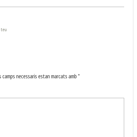
l teu
s camps necessaris estan marcats amb
*