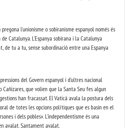
n pregona l’unionisme o sobiranisme espanyol només és
de Catalunya. L’Espanya sobirana i la Catalunya
at, de tu a tu, sense subordinació entre una Espanya
s pressions del Govern espanyol i d’ultres nacional
io Cañizares, que volien que la Santa Seu fes algun
gestions han fracassat. El Vaticà avala la postura dels
ral de totes les opcions polítiques que es basin en el
ersones i dels pobles». L’independentisme és una
ben avalat. Santament avalat.