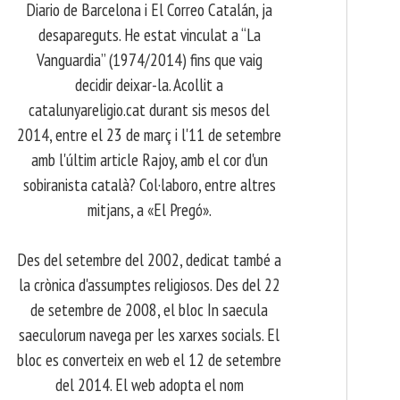
Diario de Barcelona i El Correo Catalán, ja
desapareguts. He estat vinculat a “La
Vanguardia” (1974/2014) fins que vaig
decidir deixar-la. Acollit a
catalunyareligio.cat durant sis mesos del
2014, entre el 23 de març i l'11 de setembre
amb l'últim article Rajoy, amb el cor d'un
sobiranista català? Col·laboro, entre altres
mitjans, a «El Pregó».
​ Des del setembre del 2002, dedicat també a
la crònica d'assumptes religiosos. Des del 22
de setembre de 2008, el bloc In saecula
saeculorum navega per les xarxes socials. El
bloc es converteix en web el 12 de setembre
del 2014. El web adopta el nom