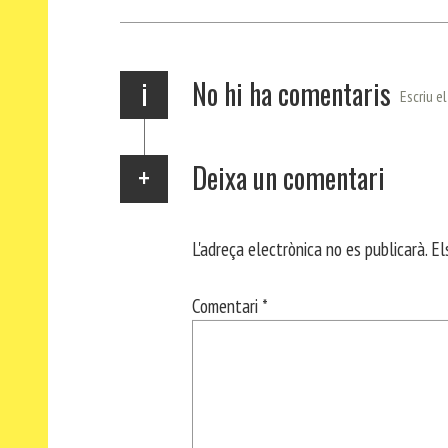
ok
Ap
a
rt
p
m
ei
x
i
No hi ha comentaris
Escriu e
Deixa un comentari
L'adreça electrònica no es publicarà.
El
Comentari
*