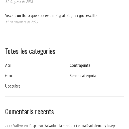
11 de gener de 2026
Visca d’un lloro que sobreviu malgrat el gris i grotesc Illa
31 de desembre de 2025
Totes les categories
Atri
Contrapunts
Groc
Sense categoria
Uoctubre
Comentaris recents
Joan Vallve
en
L’espanyol Salvador Illa menteix i el malèvol alemany Joseph