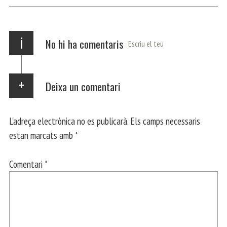
p
m
ei
x
i
No hi ha comentaris
Escriu el teu
Deixa un comentari
L'adreça electrònica no es publicarà.
Els camps necessaris
estan marcats amb
*
Comentari
*