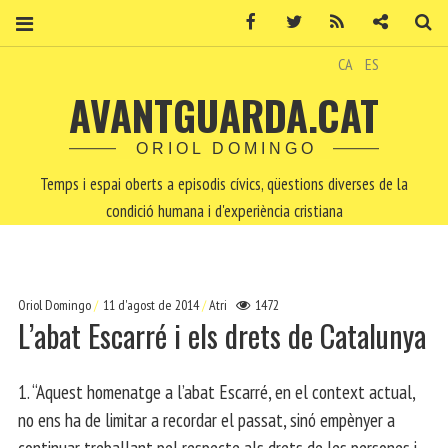
Facebook
Twitter
RSS
Contacte
Ce
CA
ES
AVANTGUARDA.CAT
ORIOL DOMINGO
Temps i espai oberts a episodis cívics, qüestions diverses de la
condició humana i d'experiència cristiana
Oriol Domingo
11 d'agost de 2014
Atri
1472
L’abat Escarré i els drets de Catalunya
1. “Aquest homenatge a l’abat Escarré, en el context actual,
no ens ha de limitar a recordar el passat, sinó empènyer a
continuar treballant pel respecte als drets de les persones i