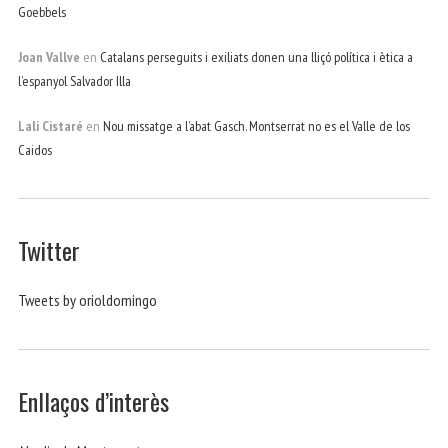
Goebbels
Joan Vallve
en
Catalans perseguits i exiliats donen una lliçó política i ètica a
l’espanyol Salvador Illa
Lali Cistaré
en
Nou missatge a l’abat Gasch. Montserrat no es el Valle de los
Caidos
Twitter
Tweets by orioldomingo
Enllaços d’interès