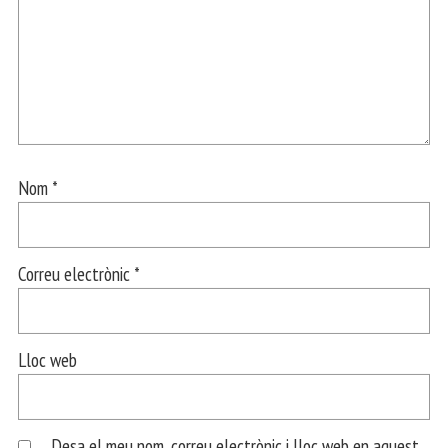
Nom
*
Correu electrònic
*
Lloc web
Desa el meu nom, correu electrònic i lloc web en aquest