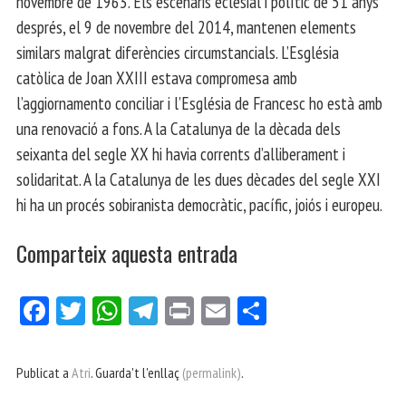
novembre de 1963. Els escenaris eclesial i polític de 51 anys
després, el 9 de novembre del 2014, mantenen elements
similars malgrat diferències circumstancials. L’Església
catòlica de Joan XXIII estava compromesa amb
l’aggiornamento conciliar i l’Església de Francesc ho està amb
una renovació a fons. A la Catalunya de la dècada dels
seixanta del segle XX hi havia corrents d’alliberament i
solidaritat. A la Catalunya de les dues dècades del segle XXI
hi ha un procés sobiranista democràtic, pacífic, joiós i europeu.
Comparteix aquesta entrada
Fa
Tw
W
Te
Pri
E
Co
ce
itt
ha
le
nt
m
m
bo
er
ts
gr
ail
pa
Publicat a
Atri
. Guarda't l'enllaç
(permalink)
.
ok
Ap
a
rt